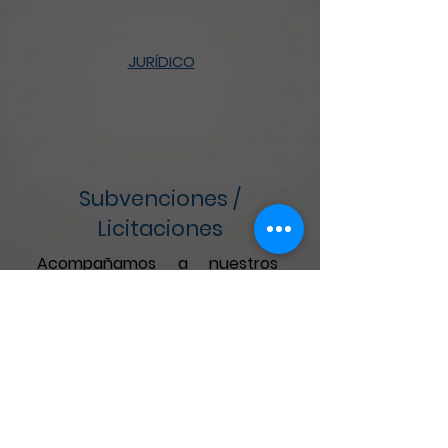
JURÍDICO
Subvenciones /
Licitaciones
Acompañamos a nuestros
clientes desde el proceso de
constitución de la empresa,
hacemos un completo
Realizamos un estudio de las
subvenciones a las que tu
empresa puede optar, con el
fin de ayudar a financiar
proyectos de la inversión. Una
vez identificadas, le