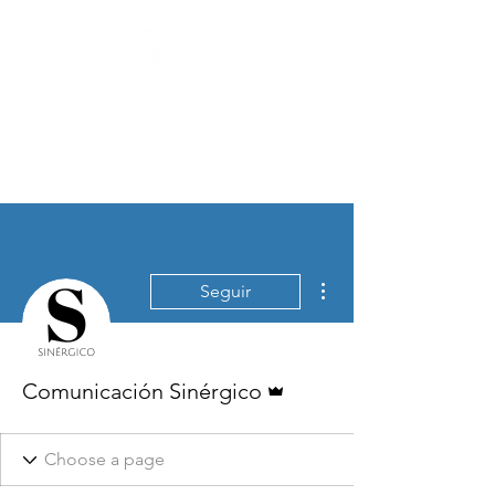
Más acciones
Seguir
Administrador
Comunicación Sinérgico